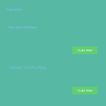
Panelen
Nicole Mitman
Läs Mer
Sidney Tre Norling
Läs Mer