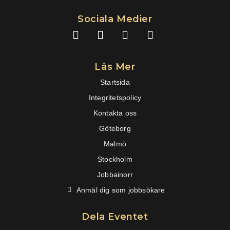
Sociala Medier
L
F
I
Y
i
a
n
o
n
c
s
u
k
e
t
t
Läs Mer
e
b
a
u
Startsida
d
o
g
b
i
Integritetspolicy
o
r
e
n
k
a
Kontakta oss
m
Göteborg
Malmö
Stockholm
Jobbainorr
Anmäl dig som jobbsökare
Dela Eventet