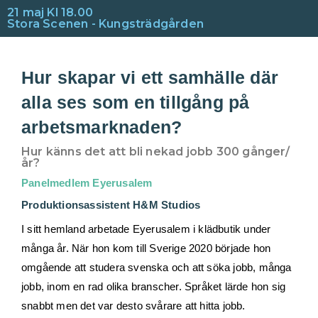
Hoppa
21 maj Kl 18.00
Stora Scenen - Kungsträdgården
till
innehåll
Hur skapar vi ett samhälle där
alla ses som en tillgång på
arbetsmarknaden?
Hur känns det att bli nekad jobb 300 gånger/
år?
Panelmedlem Eyerusalem
Produktionsassistent H&M Studios
I sitt hemland arbetade Eyerusalem i klädbutik under
många år. När hon kom till Sverige 2020 började hon
omgående att studera svenska och att söka jobb, många
jobb, inom en rad olika branscher. Språket lärde hon sig
snabbt men det var desto svårare att hitta jobb.