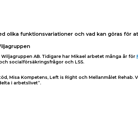
 olika funktionsvariationer och vad kan göras för att 
Wiljagruppen
å Wiljagruppen AB. Tidigare har Mikael arbetet många år för
och socialförsäkringsfrågor och LSS.
töd, Misa Kompetens, Left is Right och Mellanmålet Rehab. Vi
lta i arbetslivet”.