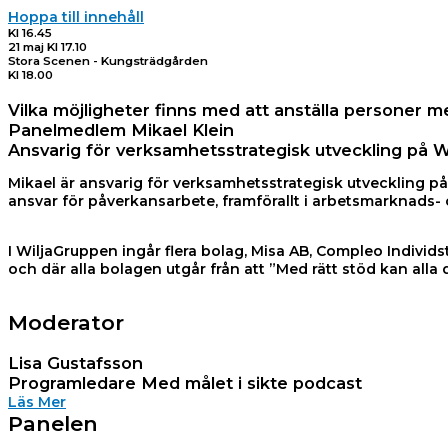
Hoppa till innehåll
Kl 16.45
21 maj Kl 17.10
Stora Scenen - Kungsträdgården
Kl 18.00
Vilka möjligheter finns med att anställa personer med
Panelmedlem Mikael Klein
Ansvarig för verksamhetsstrategisk utveckling på 
Mikael är ansvarig för verksamhetsstrategisk utveckling p
ansvar för påverkansarbete, framförallt i arbetsmarknads- 
I WiljaGruppen ingår flera bolag, Misa AB, Compleo Individs
och där alla bolagen utgår från att ”Med rätt stöd kan alla de
Moderator
Lisa Gustafsson
Programledare Med målet i sikte podcast
Läs Mer
Panelen