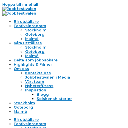
Hoppa till innehåll
Bli utställare
Festivalprogram
Stockholm
Göteborg
Malmö
Våra utställare
Stockholm
Göteborg
Malmö
Delta som jobbsökare
Highlights & Filmer
Om oss
Kontakta oss
Jobbfestivalen i Media
Vårt team
Nyheter/Press
Inspiration
Blogg
Solskenshistorier
Stockholm
Göteborg
Malmö
Bli utställare
Festivalprogram