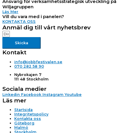
Ansvarig för verksamhetsstrategisk utveckling på
Wiljagruppen
Läs Mer
Vill du vara med i panelen?
KONTAKTA OSS
Anmäl dig till vårt nyhetsbrev
Skicka
Kontakt
info@jobbfestivalen.se
070 282 58 90
Nybrokajen 7
111 48 Stockholm
Sociala medier
Linkedin
Facebook
Instagram
Youtube
Läs mer
Startsida
Integritetspolicy
Kontakta oss
Göteborg
Malmö
Stockholm