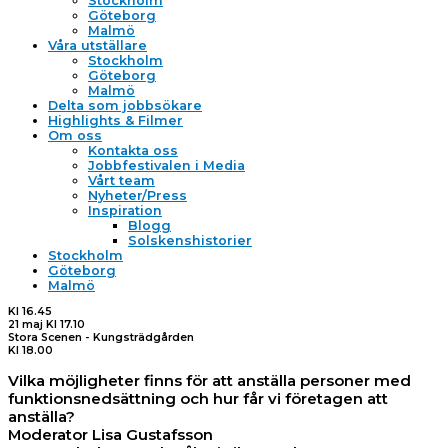
Stockholm
Göteborg
Malmö
Våra utställare
Stockholm
Göteborg
Malmö
Delta som jobbsökare
Highlights & Filmer
Om oss
Kontakta oss
Jobbfestivalen i Media
Vårt team
Nyheter/Press
Inspiration
Blogg
Solskenshistorier
Stockholm
Göteborg
Malmö
Kl 16.45
21 maj Kl 17.10
Stora Scenen - Kungsträdgården
Kl 18.00
Vilka möjligheter finns för att anställa personer med
funktionsnedsättning och hur får vi företagen att
anställa?
Moderator Lisa Gustafsson