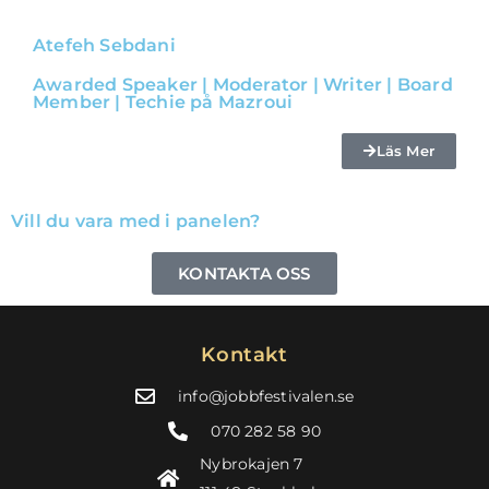
Atefeh Sebdani
Awarded Speaker | Moderator | Writer | Board
Member | Techie på Mazroui
Läs Mer
Vill du vara med i panelen?
KONTAKTA OSS
Kontakt
info@jobbfestivalen.se
070 282 58 90
Nybrokajen 7