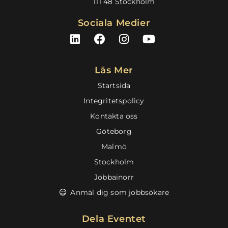
111 48 Stockholm
Sociala Medier
L
F
I
Y
i
a
n
o
n
c
s
u
k
e
t
t
Läs Mer
e
b
a
u
Startsida
d
o
g
b
Integritetspolicy
i
o
r
e
n
k
a
Kontakta oss
m
Göteborg
Malmö
Stockholm
Jobbainorr
Anmäl dig som jobbsökare
Dela Eventet