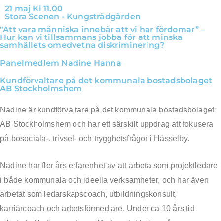
Hoppa
21 maj Kl 11.00
Stora Scenen - Kungsträdgården
till
"Att vara människa innebär att vi har fördomar” –
innehåll
Hur kan vi tillsammans jobba för att minska
samhällets omedvetna diskriminering?
Panelmedlem Nadine Hanna
Kundförvaltare på det kommunala bostadsbolaget
AB Stockholmshem
Nadine är kundförvaltare på det kommunala bostadsbolaget
AB Stockholmshem och har ett särskilt uppdrag att fokusera
på bosociala-, trivsel- och trygghetsfrågor i Hässelby.
Nadine har fler års erfarenhet av att arbeta som projektledare
i både kommunala och ideella verksamheter, och har även
arbetat som ledarskapscoach, utbildningskonsult,
karriärcoach och arbetsförmedlare. Under ca 10 års tid