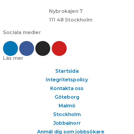
Nybrokajen 7
111 48 Stockholm
Sociala medier
L
F
I
Y
i
a
n
o
n
c
s
u
Läs mer
k
e
t
t
Startsida
e
b
a
u
Integritetspolicy
d
o
g
b
i
o
r
e
Kontakta oss
n
k
a
Göteborg
m
Malmö
Stockholm
Jobbainorr
Anmäl dig som jobbsökare