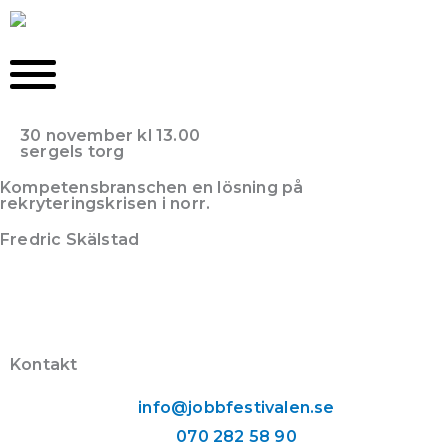
Hoppa
till
innehåll
30 november kl 13.00
sergels torg
Kompetens­branschen en lösning på
rekryteringskrisen i norr.
Fredric Skälstad
Kontakt
info@jobbfestivalen.se
070 282 58 90