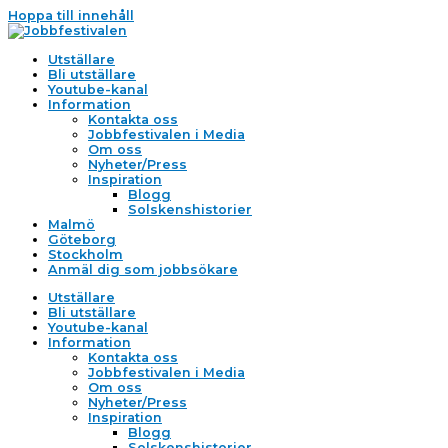
Hoppa till innehåll
Utställare
Bli utställare
Youtube-kanal
Information
Kontakta oss
Jobbfestivalen i Media
Om oss
Nyheter/Press
Inspiration
Blogg
Solskenshistorier
Malmö
Göteborg
Stockholm
Anmäl dig som jobbsökare
Utställare
Bli utställare
Youtube-kanal
Information
Kontakta oss
Jobbfestivalen i Media
Om oss
Nyheter/Press
Inspiration
Blogg
Solskenshistorier