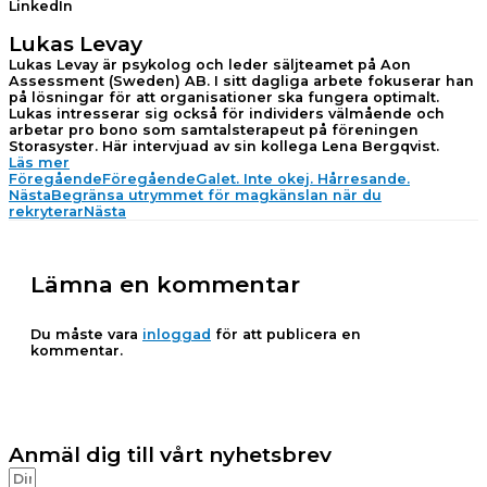
LinkedIn
Lukas Levay
Lukas Levay är psykolog och leder säljteamet på Aon
Assessment (Sweden) AB. I sitt dagliga arbete fokuserar han
på lösningar för att organisationer ska fungera optimalt.
Lukas intresserar sig också för individers välmående och
arbetar pro bono som samtalsterapeut på föreningen
Storasyster. Här intervjuad av sin kollega Lena Bergqvist.
Läs mer
Föregående
Föregående
Galet. Inte okej. Hårresande.
Nästa
Begränsa utrymmet för magkänslan när du
rekryterar
Nästa
Lämna en kommentar
Du måste vara
inloggad
för att publicera en
kommentar.
Anmäl dig till vårt nyhetsbrev