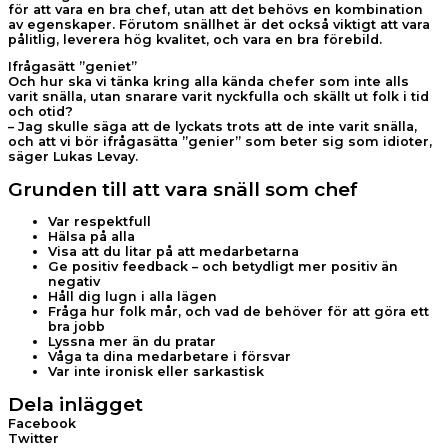
för att vara en bra chef, utan att det behövs en kombination
av egenskaper. Förutom snällhet är det också viktigt att vara
pålitlig, leverera hög kvalitet, och vara en bra förebild.
Ifrågasätt ”geniet”
Och hur ska vi tänka kring alla kända chefer som inte alls
varit snälla, utan snarare varit nyckfulla och skällt ut folk i tid
och otid?
– Jag skulle säga att de lyckats trots att de inte varit snälla,
och att vi bör ifrågasätta ”genier” som beter sig som idioter,
säger Lukas Levay.
Grunden till att vara snäll som chef
Var respektfull
Hälsa på alla
Visa att du litar på att medarbetarna
Ge positiv feedback – och betydligt mer positiv än
negativ
Håll dig lugn i alla lägen
Fråga hur folk mår, och vad de behöver för att göra ett
bra jobb
Lyssna mer än du pratar
Våga ta dina medarbetare i försvar
Var inte ironisk eller sarkastisk
Dela inlägget
Facebook
Twitter