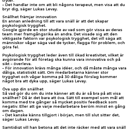
tryter.
– Det handlar inte om att bli någons terapeut, men visa att du
bryr dig, säger Lukas Levay.
Snällhet främjar innovation
En annan anledning till att vara snäll är att det skapar
psykologisk trygghet.
Google gjorde en stor studie av vad som gör vissa av deras
team mer framgångsrika än andra. Det visade sig att den
viktigaste faktorn var psykologisk trygghet, det vill säga att
människor vågar säga vad de tycker, flagga för problem, och
göra fel.
Psykologisk trygghet leder även till ökad kreativitet, vilket är
avgörande för att företag ska kunna vara innovativa och på
sikt – överleva.
– För innovation krävs många idéer, och då måste många vara
dåliga, statistiskt sätt. Om medarbetarna känner stor
trygghet och vågar komma på 30 dåliga förslag kommer
något bra att dyka upp, säger Lukas Levay.
Öva upp din snällhet
Så vad gör du om du inte känner att du är så bra på att visa
snällhet? Då är det bara att öva. Sätt till exempel som mål att
komma med tre gånger så mycket positiv feedback som
negativ. Eller att ge varje medarbetare beröm minst en gång
om dagen.
– Det kanske känns tillgjort i början, men till slut sitter det,
säger Lukas Levay.
Samtidigt vill han betona att det inte räcker med att vara snäll