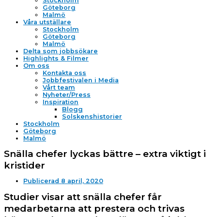
Stockholm
Göteborg
Malmö
Våra utställare
Stockholm
Göteborg
Malmö
Delta som jobbsökare
Highlights & Filmer
Om oss
Kontakta oss
Jobbfestivalen i Media
Vårt team
Nyheter/Press
Inspiration
Blogg
Solskenshistorier
Stockholm
Göteborg
Malmö
Snälla chefer lyckas bättre – extra viktigt i
kristider
Publicerad
8 april, 2020
Studier visar att snälla chefer får
medarbetarna att prestera och trivas