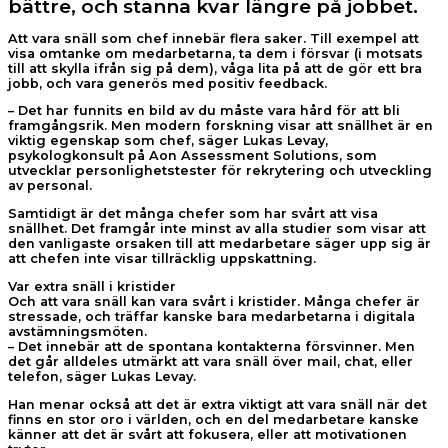
bättre, och stanna kvar längre på jobbet.
Att vara snäll som chef innebär flera saker. Till exempel att
visa omtanke om medarbetarna, ta dem i försvar (i motsats
till att skylla ifrån sig på dem), våga lita på att de gör ett bra
jobb, och vara generös med positiv feedback.
– Det har funnits en bild av du måste vara hård för att bli
framgångsrik. Men modern forskning visar att snällhet är en
viktig egenskap som chef, säger Lukas Levay,
psykologkonsult på Aon Assessment Solutions, som
utvecklar personlighetstester för rekrytering och utveckling
av personal.
Samtidigt är det många chefer som har svårt att visa
snällhet. Det framgår inte minst av alla studier som visar att
den vanligaste orsaken till att medarbetare säger upp sig är
att chefen inte visar tillräcklig uppskattning.
Var extra snäll i kristider
Och att vara snäll kan vara svårt i kristider. Många chefer är
stressade, och träffar kanske bara medarbetarna i digitala
avstämningsmöten.
– Det innebär att de spontana kontakterna försvinner. Men
det går alldeles utmärkt att vara snäll över mail, chat, eller
telefon, säger Lukas Levay.
Han menar också att det är extra viktigt att vara snäll när det
finns en stor oro i världen, och en del medarbetare kanske
känner att det är svårt att fokusera, eller att motivationen