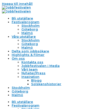
Hoppa till innehåll
Bli utställare
Festivalprogram
Stockholm
Göteborg
Malmö
Våra utställare
Stockholm
Göteborg
Malmö
Delta som jobbsökare
Highlights & Filmer
Om oss
Kontakta oss
Jobbfestivalen i Media
Vårt team
Nyheter/Press
Inspiration
Blogg
Solskenshistorier
Stockholm
Göteborg
Malmö
Bli utställare
Festivalprogram