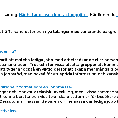
assar dig.
Här hittar du våra kontaktuppgifter
. Här finner du
att träffa kandidater och nya talanger med varierande bakgru
udering?
t att matcha lediga jobb med arbetssökande eller personer 
etsmarknaden. Tröskeln för vissa utsatta grupper att komma i
ra attityder är också en viktig del för att skapa mer mångal
h jobbstöd, men också för att sprida information och kunskap
 traditionellt format som en jobbmässa?
ningar och innovativ teknisk utveckling, men i vissa sammanh
 kunna berätta och visa tekniska plattformar för besökare oc
. Dessutom är mässan delvis en onlinemässa där lediga jobb
stivalen?