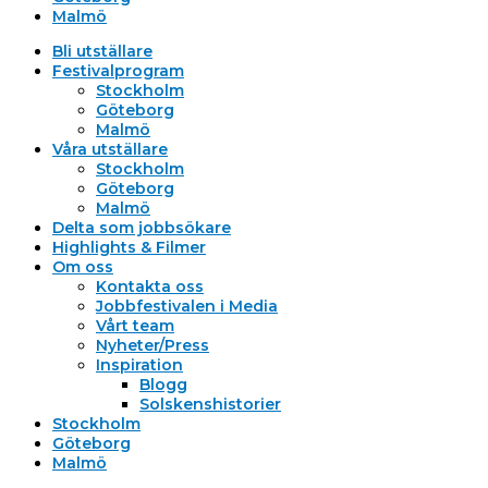
Malmö
Bli utställare
Festivalprogram
Stockholm
Göteborg
Malmö
Våra utställare
Stockholm
Göteborg
Malmö
Delta som jobbsökare
Highlights & Filmer
Om oss
Kontakta oss
Jobbfestivalen i Media
Vårt team
Nyheter/Press
Inspiration
Blogg
Solskenshistorier
Stockholm
Göteborg
Malmö