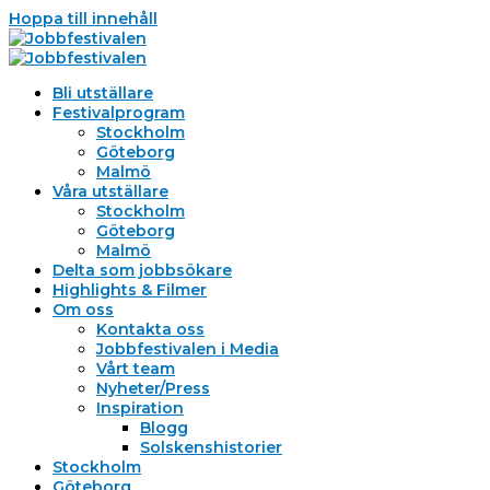
Hoppa till innehåll
Bli utställare
Festivalprogram
Stockholm
Göteborg
Malmö
Våra utställare
Stockholm
Göteborg
Malmö
Delta som jobbsökare
Highlights & Filmer
Om oss
Kontakta oss
Jobbfestivalen i Media
Vårt team
Nyheter/Press
Inspiration
Blogg
Solskenshistorier
Stockholm
Göteborg