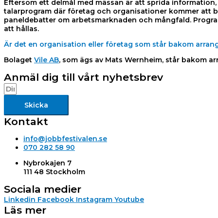
Eftersom ett delmål med mässan är att sprida information,
talarprogram där företag och organisationer kommer att be
paneldebatter om arbetsmarknaden och mångfald. Program
att hållas.
Är det en organisation eller företag som står bakom arr
Bolaget
Vile AB
, som ägs av Mats Wernheim, står bakom a
Anmäl dig till vårt nyhetsbrev
Skicka
Kontakt
info@jobbfestivalen.se
070 282 58 90
Nybrokajen 7
111 48 Stockholm
Sociala medier
Linkedin
Facebook
Instagram
Youtube
Läs mer