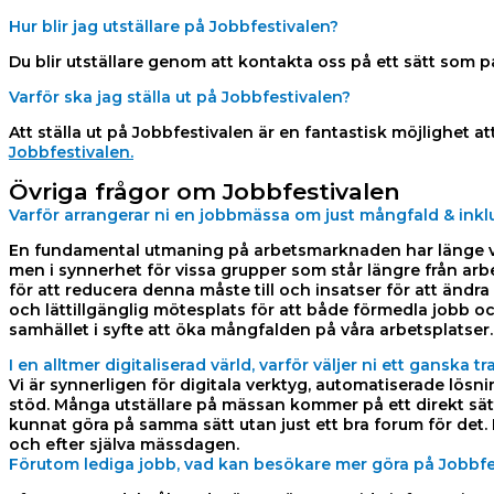
Hur blir jag utställare på Jobbfestivalen?
Du blir utställare genom att kontakta oss på ett sätt som p
Varför ska jag ställa ut på Jobbfestivalen?
Att ställa ut på Jobbfestivalen är en fantastisk möjlighet 
Jobbfestivalen.
Övriga frågor om Jobbfestivalen
Varför arrangerar ni en jobbmässa om just mångfald & inkl
En fundamental utmaning på arbetsmarknaden har länge vari
men i synnerhet för vissa grupper som står längre från arb
för att reducera denna måste till och insatser för att änd
och lättillgänglig mötesplats för att både förmedla jobb oc
samhället i syfte att öka mångfalden på våra arbetsplatser.
I en alltmer digitaliserad värld, varför väljer ni ett ganska
Vi är synnerligen för digitala verktyg, automatiserade lös
stöd. Många utställare på mässan kommer på ett direkt sätt
kunnat göra på samma sätt utan just ett bra forum för det
och efter själva mässdagen.
Förutom lediga jobb, vad kan besökare mer göra på Jobbfe