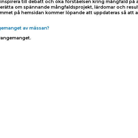
 inspirera till debatt och öka förståelsen kring mångfald p
rätta om spännande mångfaldsprojekt, lärdomar och resultat
met på hemsidan kommer löpande att uppdateras så att all
angemanget av mässan?
rrangemanget.