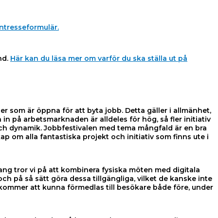
intresseformulär.
nd.
Här kan du läsa mer om varför du ska ställa ut på
som är öppna för att byta jobb. Detta gäller i allmänhet,
n på arbetsmarknaden är alldeles för hög, så fler initiativ
d och dynamik. Jobbfestivalen med tema mångfald är en bra
 om alla fantastiska projekt och initiativ som finns ute i
ang tror vi på att kombinera fysiska möten med digitala
h på så sätt göra dessa tillgängliga, vilket de kanske inte
 kommer att kunna förmedlas till besökare både före, under