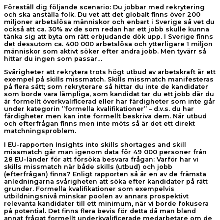
Föreställ dig följande scenario: Du jobbar med rekrytering
och ska anställa folk. Du vet att det globalt finns över 200
miljoner arbetslösa människor och enbart i Sverige så vet du
också att ca. 30% av de som redan har ett jobb skulle kunna
tänka sig att byta om rätt erbjudande dök upp. I Sverige finns
det dessutom ca. 400 000 arbetslösa och ytterligare 1 miljon
människor som aktivt söker efter andra jobb. Men tyvärr så
hittar du ingen som passar…
Svårigheter att rekrytera trots högt utbud av arbetskraft är ett
exempel på skills missmatch. Skills missmatch manifesteras
på flera sätt; som rekryterare så hittar du inte de kandidater
som borde vara lämpliga, som kandidat tar du ett jobb där du
är formellt överkvalificerad eller har färdigheter som inte går
under kategorin ”formella kvalifikationer” – d.v.s. du har
färdigheter men kan inte formellt beskriva dem. När utbud
och efterfrågan finns men inte möts så är det ett direkt
matchningsproblem.
I EU-rapporten Insights into skills shortages and skill
missmatch går man igenom data för 49 000 personer från
28 EU-länder för att försöka besvara frågan: Varför har vi
skills missmatch när både skills (utbud) och jobb
(efterfrågan) finns? Enligt rapporten så är en av de främsta
anledningarna svårigheten att söka efter kandidater på rätt
grunder. Formella kvalifikationer som exempelvis
utbildningsnivå minskar poolen av annars prospektivt
relevanta kandidater till ett minimum, när vi borde fokusera
på potential. Det finns flera bevis för detta då man bland
annat frågat formellt underkvalificerade medarbetare om de