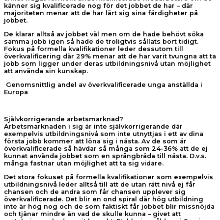
känner sig kvalificerade nog för det jobbet de har – där
majoriteten menar att de har lärt sig sina färdigheter på
jobbet.
De klarar alltså av jobbet väl men om de hade behövt söka
samma jobb igen så hade de troligtvis sållats bort tidigt.
Fokus på formella kvalifikationer leder dessutom till
överkvalificering där 29% menar att de har varit tvungna att ta
jobb som ligger under deras utbildningsnivå utan möjlighet
att använda sin kunskap.
Genomsnittlig andel av överkvalificerade unga anställda i
Europa
Självkorrigerande arbetsmarknad?
Arbetsmarknaden i sig är inte självkorrigerande där
exempelvis utbildningsnivå som inte utnyttjas i ett av dina
första jobb kommer att löna sig i nästa. Av de som är
överkvalificerade så hävdar så många som 24-36% att de ej
kunnat använda jobbet som en språngbräda till nästa. D.v.s.
många fastnar utan möjlighet att ta sig vidare.
Det stora fokuset på formella kvalifikationer som exempelvis
utbildningsnivå leder alltså till att de utan rätt nivå ej får
chansen och de andra som får chansen upplever sig
överkvalificerade. Det blir en ond spiral där hög utbildning
inte är hög nog och de som faktiskt får jobbet blir missnöjda
och tjänar mindre än vad de skulle kunna – givet att