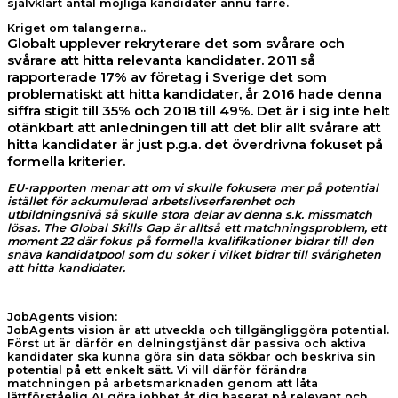
självklart antal möjliga kandidater ännu färre.
Kriget om talangerna..
Globalt upplever rekryterare det som svårare och
svårare att hitta relevanta kandidater. 2011 så
rapporterade 17% av företag i Sverige det som
problematiskt att hitta kandidater, år 2016 hade denna
siffra stigit till 35% och 2018 till 49%. Det är i sig inte helt
otänkbart att anledningen till att det blir allt svårare att
hitta kandidater är just p.g.a. det överdrivna fokuset på
formella kriterier.
EU-rapporten menar att om vi skulle fokusera mer på potential
istället för ackumulerad arbetslivserfarenhet och
utbildningsnivå så skulle stora delar av denna s.k. missmatch
lösas. The Global Skills Gap är alltså ett matchningsproblem, ett
moment 22 där fokus på formella kvalifikationer bidrar till den
snäva kandidatpool som du söker i vilket bidrar till svårigheten
att hitta kandidater.
JobAgents vision:
JobAgents vision är att utveckla och tillgängliggöra potential.
Först ut är därför en delningstjänst där passiva och aktiva
kandidater ska kunna göra sin data sökbar och beskriva sin
potential på ett enkelt sätt. Vi vill därför förändra
matchningen på arbetsmarknaden genom att låta
lättförståelig AI göra jobbet åt dig baserat på relevant och