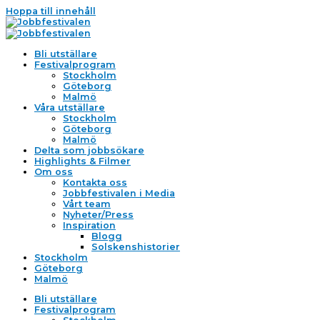
Hoppa till innehåll
Bli utställare
Festivalprogram
Stockholm
Göteborg
Malmö
Våra utställare
Stockholm
Göteborg
Malmö
Delta som jobbsökare
Highlights & Filmer
Om oss
Kontakta oss
Jobbfestivalen i Media
Vårt team
Nyheter/Press
Inspiration
Blogg
Solskenshistorier
Stockholm
Göteborg
Malmö
Bli utställare
Festivalprogram