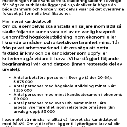
matchningen hade varit korrekt. Etableringsåldern i Sverige
för högskoleutbildade ligger på 30,5 år vilket är högre än
både Danmark och Norge vilket delvis visar på det överdrivna
fokuset på formella kvalifikationer.
Minimerad kandidatpool!
Om du exempelvis ska anställa en säljare inom B2B så
skulle följande kunna vara del av en vanlig kravprofil:
Genomförd högskoleutbildning inom ekonomi eller
liknande områden och arbetslivserfarenhet minst 1 år
från privat arbetsmarknad. Låt oss säga att detta
faktiskt är krav och de kandidater som uppfyller
kriterierna går vidare till urval. Vi har då gjort följande
begränsning i vår kandidatpool (innan resterade del av
urvalet):
Antal arbetsföra personer i Sverige (ålder 20-64):
5 875 000
Antal personer med högskoleutbildning minst 3 år:
1 356 000
Antal personer med minst kandidatexamen i ekonomi:
119 000
Antal personer med ovan utb. samt minst 1 års
arbetslivserfarenhet inom relaterade områden (din
urvalsgrupp): 83 000
I exemplet så minskar vi alltså vår teoretiska kandidatpool
med 98,4%. Om vi därefter lägger till ytterligare krav så blir