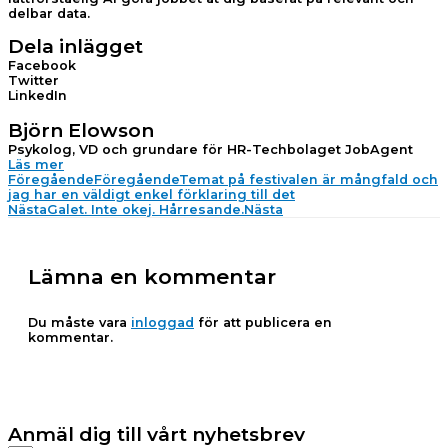
delbar data.
Dela inlägget
Facebook
Twitter
LinkedIn
Björn Elowson
Psykolog, VD och grundare för HR-Techbolaget JobAgent
Läs mer
Föregående
Föregående
Temat på festivalen är mångfald och
jag har en väldigt enkel förklaring till det
Nästa
Galet. Inte okej. Hårresande.
Nästa
Lämna en kommentar
Du måste vara
inloggad
för att publicera en
kommentar.
Anmäl dig till vårt nyhetsbrev