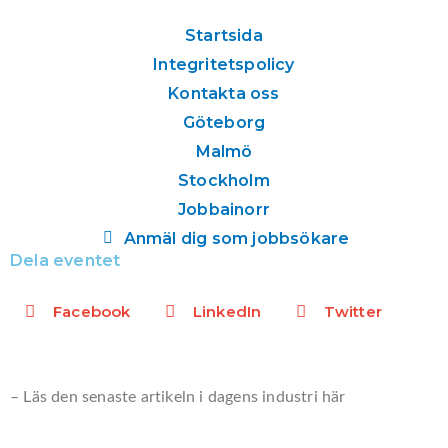
k
e
t
t
Startsida
e
b
a
u
Integritetspolicy
d
o
g
b
i
o
r
e
Kontakta oss
n
k
a
Göteborg
m
Malmö
Stockholm
Jobbainorr
Anmäl dig som jobbsökare
Dela eventet
Facebook
LinkedIn
Twitter
– Läs den senaste artikeln i dagens industri här