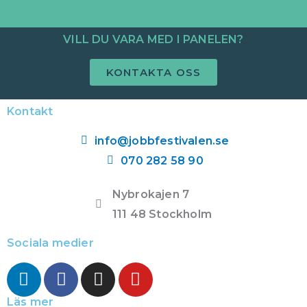
VILL DU VARA MED I PANELEN?
KONTAKTA OSS
Kontakt
info@jobbfestivalen.se
070 282 58 90
Nybrokajen 7
111 48 Stockholm
Sociala medier
L
F
I
Y
i
a
n
o
n
c
s
u
Läs mer