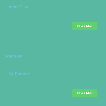
Anna Blixt
Läs Mer
Panelen
PA Prabert
Läs Mer