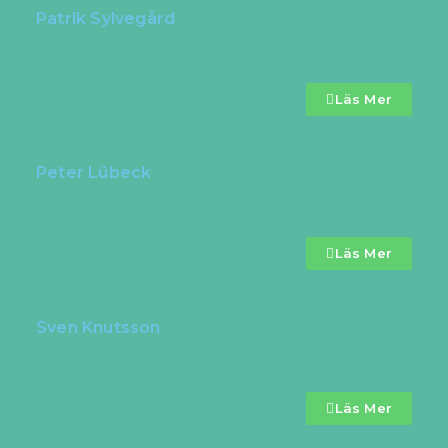
Patrik Sylvegård
Läs Mer
Peter Lübeck
Läs Mer
Sven Knutsson
Läs Mer