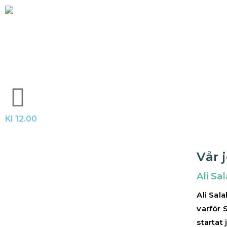
Hoppa
till
innehåll
Kl 12.00
Vår 
Ali Sa
Ali Sala
varför 
startat