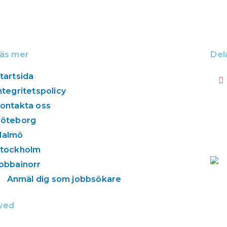
äs mer
Del
tartsida
ntegritetspolicy
ontakta oss
öteborg
Malmö
tockholm
obbainorr
Anmäl dig som jobbsökare
rved