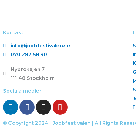
Kontakt
L
info@jobbfestivalen.se
S
070 282 58 90
I
K
Nybrokajen 7
G
111 48 Stockholm
S
Sociala medier
J
L
F
I
Y
i
a
n
o
n
c
s
u
© Copyright 2024 | Jobbfestivalen | All Rights Rese
k
e
t
t
e
b
a
u