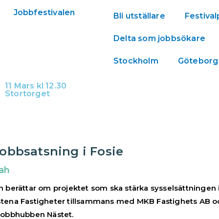
Bli utställare
Festiva
Delta som jobbsökare
Stockholm
Göteborg
11 Mars kl 12.30
Stortorget
jobbsatsning i Fosie
lah
h
berättar om projektet som ska stärka sysselsättningen 
Stena Fastigheter tillsammans med MKB Fastighets AB 
 jobbhubben Nästet.