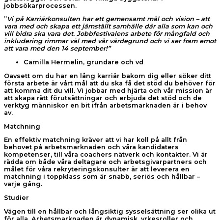
jobbsökarprocessen.
”
Vi på Karriärkonsulten har ett gemensamt mål och vision – att
vara med och skapa ett jämställt samhälle där alla som kan och
vill bidra ska vara det. Jobbfestivalens arbete för mångfald och
inkludering rimmar väl med vår värdegrund och vi ser fram emot
att vara med den 14 september!”
Camilla Hermelin, grundare och vd
Oavsett om du har en lång karriär bakom dig eller söker ditt
första arbete är vårt mål att du ska få det stöd du behöver för
att komma dit du vill. Vi jobbar med hjärta och vår mission är
att skapa rätt förutsättningar och erbjuda det stöd och de
verktyg människor en bit ifrån arbetsmarknaden är i behov
av.
Matchning
En effektiv matchning kräver att vi har koll på allt från
behovet på arbetsmarknaden och våra kandidaters
kompetenser, till våra coachers nätverk och kontakter. Vi är
rädda om både våra deltagare och arbetsgivarpartners och
målet för våra rekryteringskonsulter är att leverera en
matchning i toppklass som är snabb, seriös och hållbar –
varje gång.
Studier
Vägen till en hållbar och långsiktig sysselsättning ser olika ut
för alla. Arbetsmarknaden är dynamisk, yrkesroller och