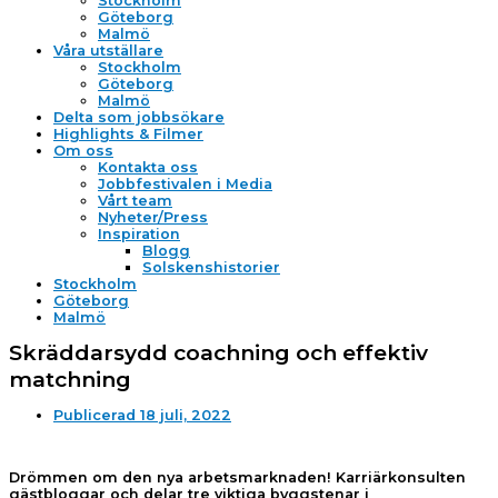
Stockholm
Göteborg
Malmö
Våra utställare
Stockholm
Göteborg
Malmö
Delta som jobbsökare
Highlights & Filmer
Om oss
Kontakta oss
Jobbfestivalen i Media
Vårt team
Nyheter/Press
Inspiration
Blogg
Solskenshistorier
Stockholm
Göteborg
Malmö
Skräddarsydd coachning och effektiv
matchning
Publicerad
18 juli, 2022
Drömmen om den nya arbetsmarknaden! Karriärkonsulten
gästbloggar och delar tre viktiga byggstenar i