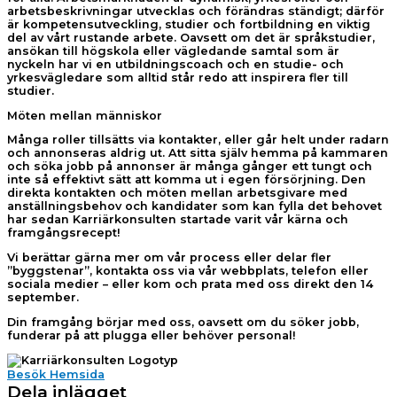
arbetsbeskrivningar utvecklas och förändras ständigt; därför
är kompetensutveckling, studier och fortbildning en viktig
del av vårt rustande arbete. Oavsett om det är språkstudier,
ansökan till högskola eller vägledande samtal som är
nyckeln har vi en utbildningscoach och en studie- och
yrkesvägledare som alltid står redo att inspirera fler till
studier.
Möten mellan människor
Många roller tillsätts via kontakter, eller går helt under radarn
och annonseras aldrig ut. Att sitta själv hemma på kammaren
och söka jobb på annonser är många gånger ett tungt och
inte så effektivt sätt att komma ut i egen försörjning. Den
direkta kontakten och möten mellan arbetsgivare med
anställningsbehov och kandidater som kan fylla det behovet
har sedan Karriärkonsulten startade varit vår kärna och
framgångsrecept!
Vi berättar gärna mer om vår process eller delar fler
”byggstenar”, kontakta oss via vår webbplats, telefon eller
sociala medier – eller kom och prata med oss direkt den 14
september.
Din framgång börjar med oss, oavsett om du söker jobb,
funderar på att plugga eller behöver personal!
Besök Hemsida
Dela inlägget