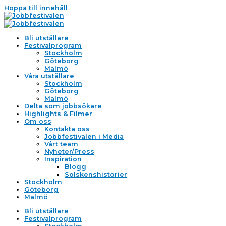
Hoppa till innehåll
Bli utställare
Festivalprogram
Stockholm
Göteborg
Malmö
Våra utställare
Stockholm
Göteborg
Malmö
Delta som jobbsökare
Highlights & Filmer
Om oss
Kontakta oss
Jobbfestivalen i Media
Vårt team
Nyheter/Press
Inspiration
Blogg
Solskenshistorier
Stockholm
Göteborg
Malmö
Bli utställare
Festivalprogram