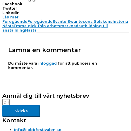
Facebook
Twitter
LinkedIn
Läs mer
Föregående
Föregående
Svante Swantesons Solskenshistoria
Nästa
Emma gick från arbetsmarknadsutbildning till
anställning
Nästa
Lämna en kommentar
Du måste vara
inloggad
för att publicera en
kommentar.
Anmäl dig till vårt nyhetsbrev
Skicka
Kontakt
info@jobbfestivalen.se