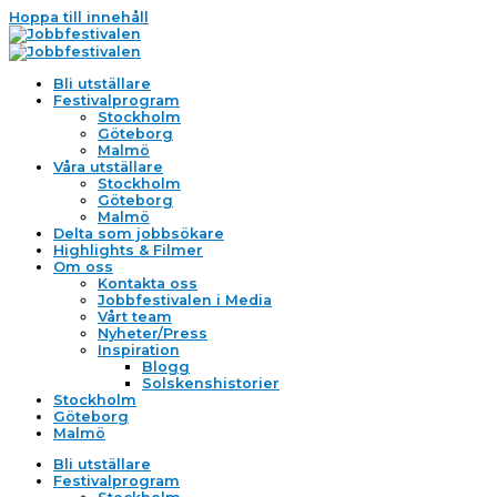
Hoppa till innehåll
Bli utställare
Festivalprogram
Stockholm
Göteborg
Malmö
Våra utställare
Stockholm
Göteborg
Malmö
Delta som jobbsökare
Highlights & Filmer
Om oss
Kontakta oss
Jobbfestivalen i Media
Vårt team
Nyheter/Press
Inspiration
Blogg
Solskenshistorier
Stockholm
Göteborg
Malmö
Bli utställare
Festivalprogram