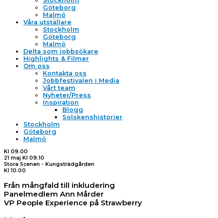
Stockholm
Göteborg
Malmö
Våra utställare
Stockholm
Göteborg
Malmö
Delta som jobbsökare
Highlights & Filmer
Om oss
Kontakta oss
Jobbfestivalen i Media
Vårt team
Nyheter/Press
Inspiration
Blogg
Solskenshistorier
Stockholm
Göteborg
Malmö
Kl 09.00
21 maj Kl 09.10
Stora Scenen - Kungsträdgården
Kl 10.00
Från mångfald till inkludering
Panelmedlem Ann Mårder
VP People Experience på Strawberry