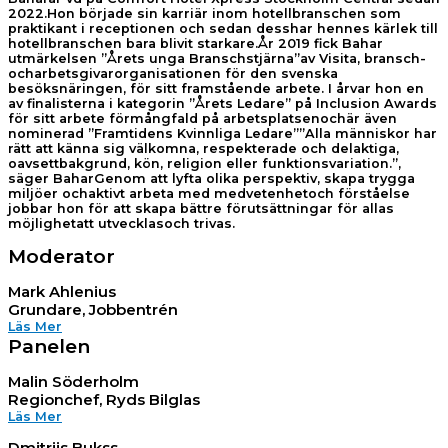
2022.Hon började sin karriär inom hotellbranschen som
praktikant i receptionen och sedan desshar hennes kärlek till
hotellbranschen bara blivit starkare.År 2019 fick Bahar
utmärkelsen ”Årets unga Branschstjärna”av Visita, bransch-
ocharbetsgivarorganisationen för den svenska
besöksnäringen, för sitt framstående arbete. I årvar hon en
av finalisterna i kategorin ”Årets Ledare” på Inclusion Awards
för sitt arbete förmångfald på arbetsplatsenochär även
nominerad ”Framtidens Kvinnliga Ledare””Alla människor har
rätt att känna sig välkomna, respekterade och delaktiga,
oavsettbakgrund, kön, religion eller funktionsvariation.”,
säger BaharGenom att lyfta olika perspektiv, skapa trygga
miljöer ochaktivt arbeta med medvetenhetoch förståelse
jobbar hon för att skapa bättre förutsättningar för allas
möjlighetatt utvecklasoch trivas.
Moderator
Mark Ahlenius
Grundare, Jobbentrén
Läs Mer
Panelen
Malin Söderholm
Regionchef, Ryds Bilglas
Läs Mer
Dmitrijs Bukss