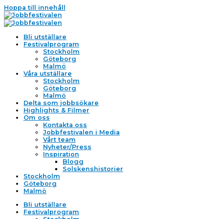
Hoppa till innehåll
Bli utställare
Festivalprogram
Stockholm
Göteborg
Malmö
Våra utställare
Stockholm
Göteborg
Malmö
Delta som jobbsökare
Highlights & Filmer
Om oss
Kontakta oss
Jobbfestivalen i Media
Vårt team
Nyheter/Press
Inspiration
Blogg
Solskenshistorier
Stockholm
Göteborg
Malmö
Bli utställare
Festivalprogram