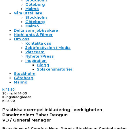
Stockholm
Göteborg
Malmö
Våra utställare
Stockholm
Göteborg
Malmö
Delta som jobbsökare
Highlights & Filmer
Om oss
Kontakta oss
Jobbfestivalen i Media
Vårt team
Nyheter/Press
Inspiration
Blogg
Solskenshistorier
Stockholm
Göteborg
Malmö
Kl 13.30
20 maj kl 14.00
Kungsträdgården
Kl 15.00
Praktiska exempel inkludering i verkligheten
Panelmedlem Bahar Deogun
VD / General Manager
Baharär vd på Comfort Hotel Xpress Stockholm Central sedan