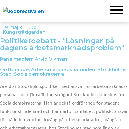
Hoppa
till
innehåll
19 maj kl 11.00
Kungsträdgården
Politikerdebatt - "Lösningar på
dagens arbetsmarknadsproblem"
Panelmedlem Arvid Vikman
Ordförande, Arbetsmarknadsnämnden, Stockholms
Stad, Socialdemokraterna
Arvid är Stockholmspolitiker med ansvar för arbetsmarknads-,
personal- och jämställdhetsfrågor i Stockholms stadshus för
Socialdemokraterna. Han är också ordförande för stadens
funktionshindersråd och har därför samlat ett politiskt ansvar
för både integration, ingång på arbetsmarknaden, mångfald
och arbetsgivarstrategi hos Stockholms stad som är en av