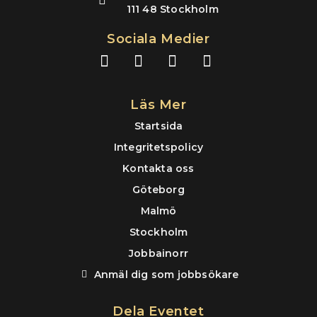
111 48 Stockholm
Sociala Medier
L
F
I
Y
i
a
n
o
n
c
s
u
k
e
t
t
Läs Mer
e
b
a
u
Startsida
d
o
g
b
Integritetspolicy
i
o
r
e
n
k
a
Kontakta oss
m
Göteborg
Malmö
Stockholm
Jobbainorr
Anmäl dig som jobbsökare
Dela Eventet