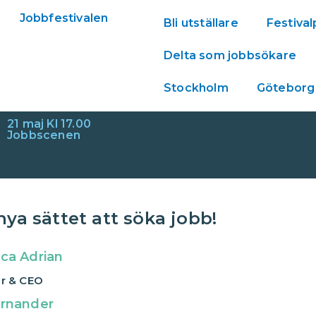
Bli utställare
Festiva
Delta som jobbsökare
Stockholm
Göteborg
21 maj Kl 17.00
Jobbscenen
nya sättet att söka jobb!
ca Adrian
r & CEO
ernander