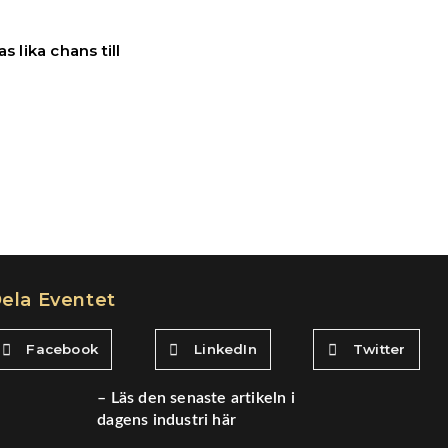
s lika chans till
ela Eventet
Facebook
LinkedIn
Twitter
– Läs den senaste artikeln i
dagens industri här