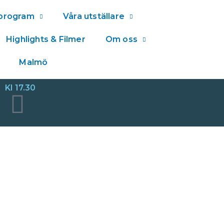
lprogram
Våra utställare
Highlights & Filmer
Om oss
Malmö
Kl 17.30