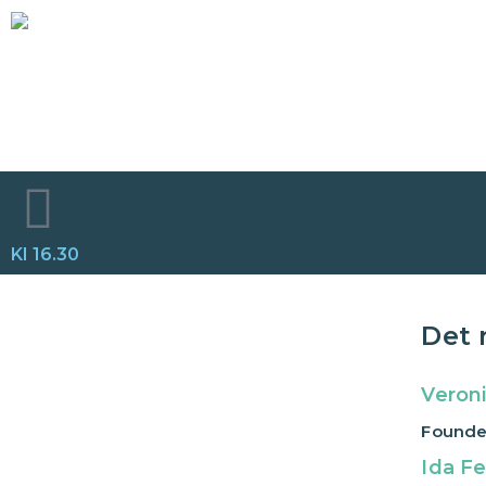
Hoppa
till
innehåll
Kl 16.30
Det 
Veroni
Founde
Ida F