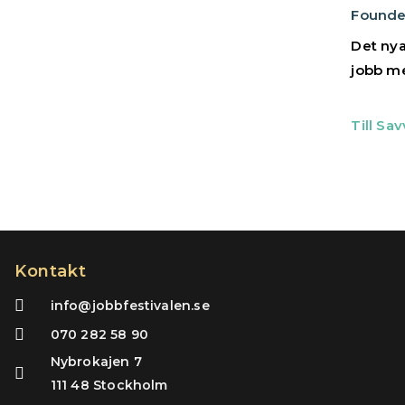
Founde
Det nya 
jobb me
Till Sa
Kontakt
info@jobbfestivalen.se
070 282 58 90
Nybrokajen 7
111 48 Stockholm