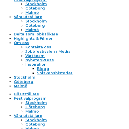
Stockholm
Göteborg
Malmö
Våra utställare
Stockholm
Göteborg
Malmö
Delta som jobbsökare
Highlights & Filmer
Om oss
Kontakta oss
Jobbfestivalen i Media
Vårt team
Nyheter/Press
Inspiration
Blogg
Solskenshistorier
Stockholm
Göteborg
Malmö
Bli utställare
Festivalprogram
Stockholm
Göteborg
Malmö
Våra utställare
Stockholm
Göteborg
Malmö