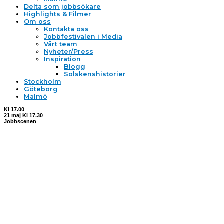
Delta som jobbsökare
Highlights & Filmer
Om oss
Kontakta oss
Jobbfestivalen i Media
Vårt team
Nyheter/Press
Inspiration
Blogg
Solskenshistorier
Stockholm
Göteborg
Malmö
Kl 17.00
21 maj Kl 17.30
Jobbscenen