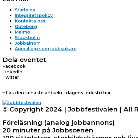
Startsida
Integritetspolicy
Kontakta oss
Göteborg
Malmö
Stockholm
Jobbainorr
Anmäl dig som jobbsökare
Dela eventet
Facebook
LinkedIn
Twitter
– Läs den senaste artikeln i dagens industri här
© Copyright 2024 | Jobbfestivalen | All 
Föreläsning (analog jobbannons)
20 minuter på Jobbscenen
100 sittplatser, storbildsskärmar och 