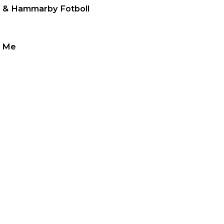
n & Hammarby Fotboll
y Me