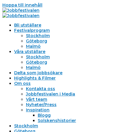
Hoppa till innehåll
Bli utställare
Festivalprogram
Stockholm
Göteborg
Malmö
Våra utställare
Stockholm
Göteborg
Malmö
Delta som jobbsökare
Highlights & Filmer
Om oss
Kontakta oss
Jobbfestivalen i Media
Vårt team
Nyheter/Press
Inspiration
Blogg
Solskenshistorier
Stockholm
Göteborg