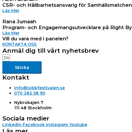
CSR- och Hållbarhetsansvarig för Samhällsmatche
Läs Mer
Rana Jumaah
Program- och Engagemangsutvecklare på Right B
Läs Mer
Vill du vara med i panelen?
KONTAKTA OSS
Anmäl dig till vårt nyhetsbrev
Skicka
Kontakt
info@jobbfestivalen.se
070 282 58 90
Nybrokajen 7
111 48 Stockholm
Sociala medier
Linkedin
Facebook
Instagram
Youtube
Läs mer