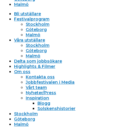
Malmö
Bli utställare
Festivalprogram
Stockholm
Göteborg
Malmö
Våra utställare
Stockholm
Göteborg
Malmö
Delta som jobbsökare
Highlights & Filmer
Om oss
Kontakta oss
Jobbfestivalen i Media
Vårt team
Nyheter/Press
Inspiration
Blogg
Solskenshistorier
Stockholm
Göteborg
Malmö