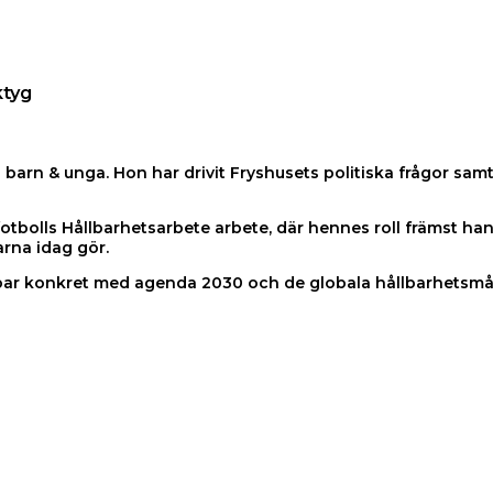
tyg​
ed barn & unga. Hon har drivit Fryshusets politiska frågor 
bolls Hållbarhetsarbete arbete, där hennes roll främst handl
rna idag gör.
r konkret med agenda 2030 och de globala hållbarhetsmålen. 