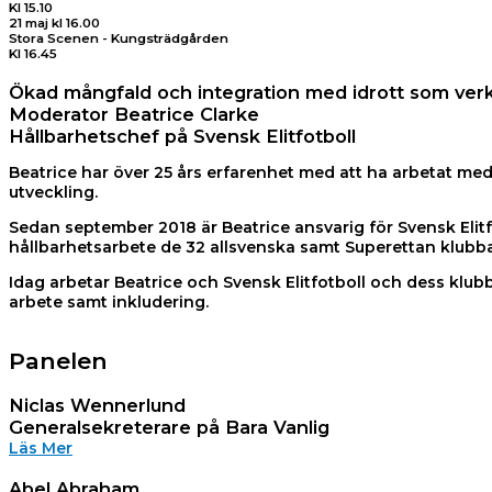
Kl 15.10
21 maj kl 16.00
Stora Scenen - Kungsträdgården
Kl 16.45
Ökad mångfald och integration med idrott som verk
Moderator Beatrice Clarke
Hållbarhetschef på Svensk Elitfotboll
Beatrice har över 25 års erfarenhet med att ha arbetat m
utveckling.
Sedan september 2018 är Beatrice ansvarig för Svensk Elitfot
hållbarhetsarbete de 32 allsvenska samt Superettan klubba
Idag arbetar Beatrice och Svensk Elitfotboll och dess klubba
arbete samt inkludering.
Panelen
Niclas Wennerlund
Generalsekreterare på Bara Vanlig
Läs Mer
Abel Abraham