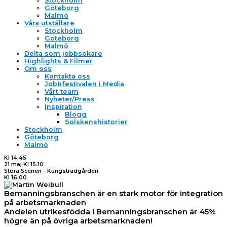
Stockholm
Göteborg
Malmö
Våra utställare
Stockholm
Göteborg
Malmö
Delta som jobbsökare
Highlights & Filmer
Om oss
Kontakta oss
Jobbfestivalen i Media
Vårt team
Nyheter/Press
Inspiration
Blogg
Solskenshistorier
Stockholm
Göteborg
Malmö
Kl 14.45
21 maj Kl 15.10
Stora Scenen - Kungsträdgården
Kl 16.00
Bemanningsbranschen är en stark motor för integration
på arbetsmarknaden
Andelen utrikesfödda i Bemanningsbranschen är 45%
högre än på övriga arbetsmarknaden!