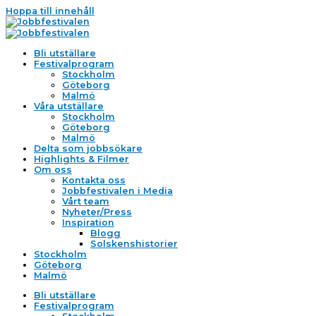
Hoppa till innehåll
Bli utställare
Festivalprogram
Stockholm
Göteborg
Malmö
Våra utställare
Stockholm
Göteborg
Malmö
Delta som jobbsökare
Highlights & Filmer
Om oss
Kontakta oss
Jobbfestivalen i Media
Vårt team
Nyheter/Press
Inspiration
Blogg
Solskenshistorier
Stockholm
Göteborg
Malmö
Bli utställare
Festivalprogram