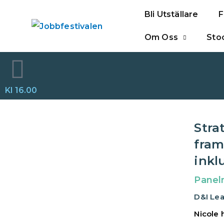
Hoppa
Bli Utställare
F
till
innehåll
Om Oss
Sto
Kl 16.00
Stra
fram
inkl
Panel
D&I Lea
Nicole 