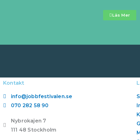
Läs Mer
Kontakt
L
info@jobbfestivalen.se
S
070 282 58 90
I
K
Nybrokajen 7
G
111 48 Stockholm