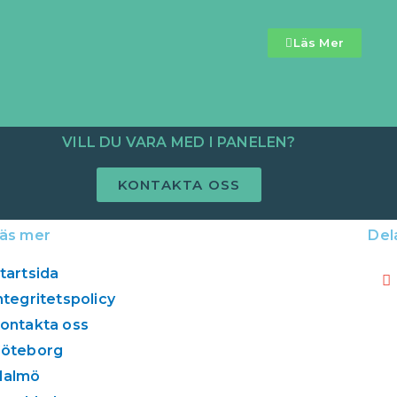
Läs Mer
VILL DU VARA MED I PANELEN?
KONTAKTA OSS
äs mer
Del
tartsida
ntegritetspolicy
ontakta oss
öteborg
Malmö