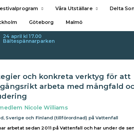
estivalprogram
Våra Utställare
Delta So
ckholm
Göteborg
Malmö
24 april kl 17.00
Bältespännarparken
tegier och konkreta verktyg för att
gångsrikt arbeta med mångfald o
udering​
medlem Nicole Williams
d, Sverige och Finland (tillförordnad) på Vattenfall
har arbetat sedan 2011 på Vattenfall och har under de se