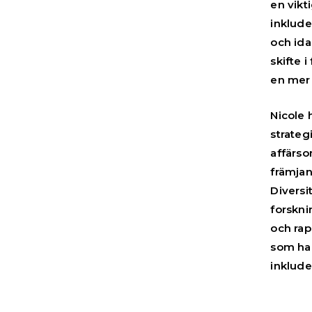
en vikt
inklude
och ida
skifte 
en mer
Nicole 
strateg
affärso
främjan
Diversi
forskn
och rap
som har
inklude