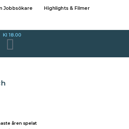
m Jobbsökare
Highlights & Filmer
Kl 18.00
ch
naste åren spelat