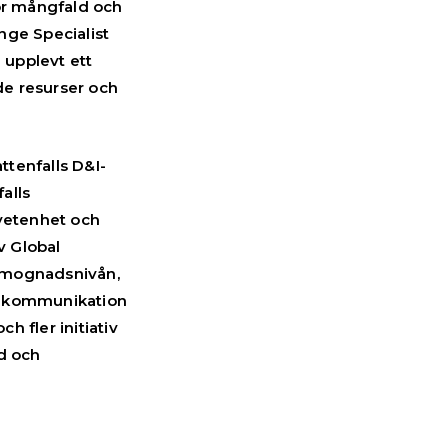
för mångfald och
nge Specialist
 upplevt ett
de resurser och
ttenfalls D&I-
alls
dvetenhet och
v Global
a mognadsnivån,
, kommunikation
h fler initiativ
ld och