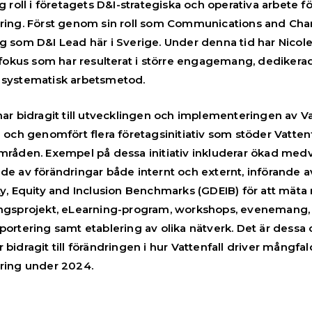
ig roll i företagets D&I-strategiska och operativa arbete 
ring. Först genom sin roll som Communications and Cha
g som D&I Lead här i Sverige. Under denna tid har Nicole
i fokus som har resulterat i större engagemang, dedikera
 systematisk arbetsmetod.
har bidragit till utvecklingen och implementeringen av Va
i och genomfört flera företagsinitiativ som stöder Vattenf
mråden. Exempel på dessa initiativ inkluderar ökad me
de av förändringar både internt och externt, införande a
ty, Equity and Inclusion Benchmarks (GDEIB) för att mät
ingsprojekt, eLearning-program, workshops, evenemang
portering samt etablering av olika nätverk. Det är dessa oc
 bidragit till förändringen i hur Vattenfall driver mångfa
ring under 2024.