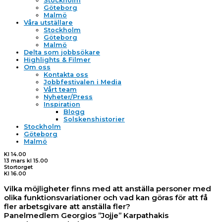
Stockholm
Göteborg
Malmö
Våra utställare
Stockholm
Göteborg
Malmö
Delta som jobbsökare
Highlights & Filmer
Om oss
Kontakta oss
Jobbfestivalen i Media
Vårt team
Nyheter/Press
Inspiration
Blogg
Solskenshistorier
Stockholm
Göteborg
Malmö
Kl 14.00
13 mars kl 15.00
Stortorget
Kl 16.00
Vilka möjligheter finns med att anställa personer med
olika funktionsvariationer och vad kan göras för att få
fler arbetsgivare att anställa fler?
Panelmedlem Georgios ”Jojje” Karpathakis