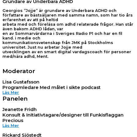
Grundare av Underbara ADHD
Georgios ”Jojje” är grundare av Underbara ADHD och
författare av bästsäljaren med samma namn, som har tio års
erfarenhet av att på heltid
arbeta med och föreläsa om adhd relaterade frågor. Han står
även bakom ADHD lådan, var
en av Sommarvärdarna i Sveriges Radio P1 och har en fil
kand. i medie och
kommunikationsvetenskap från JMK på Stockholms
universitet. Just nu arbetar Jojje med
utvecklingen av en smart digital vardagscoach för personer
med/nära adhd, Ment.
Moderator
Lisa Gustafsson
Programledare Med målet i sikte podcast
Läs Mer
Panelen
Jeanette Fridh
Konsult & Initiativtagare/designer till Funkisflaggan
Precious
Läs Mer
Rickard Sjöstedt