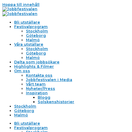
Hoppa till innehåll
Bli utställare
Festivalprogram
Stockholm
Göteborg
Malmö
Våra utställare
Stockholm
Göteborg
Malmö
Delta som jobbsökare
Highlights & Filmer
Om oss
Kontakta oss
Jobbfestivalen i Media
Vårt team
Nyheter/Press
Inspiration
Blogg
Solskenshistorier
Stockholm
Göteborg
Malmö
Bli utställare
Festivalprogram