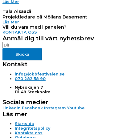
Läs Mer
Tala Alsaadi
Projektledare på Möllans Basement
Läs Mer
Vill du vara med i panelen?
KONTAKTA OSS
Anmäl dig till vårt nyhetsbrev
Skicka
Kontakt
info@jobbfestivalen.se
070 282 58 90
Nybrokajen 7
111 48 Stockholm
Sociala medier
Linkedin
Facebook
Instagram
Youtube
Läs mer
Startsida
Integritetspolicy
Kontakta oss
Göteborg