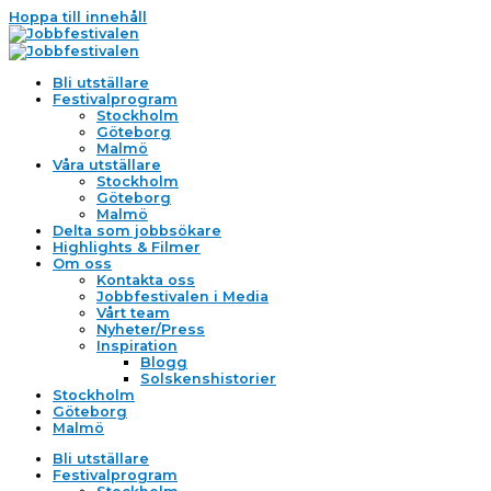
Hoppa till innehåll
Bli utställare
Festivalprogram
Stockholm
Göteborg
Malmö
Våra utställare
Stockholm
Göteborg
Malmö
Delta som jobbsökare
Highlights & Filmer
Om oss
Kontakta oss
Jobbfestivalen i Media
Vårt team
Nyheter/Press
Inspiration
Blogg
Solskenshistorier
Stockholm
Göteborg
Malmö
Bli utställare
Festivalprogram