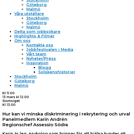
Stockholm
Göteborg
Malmö
Våra utställare
Stockholm
Göteborg
Malmö
Delta som jobbsökare
Highlights & Filmer
Om oss
Kontakta oss
Jobbfestivalen i Media
Vårt team
Nyheter/Press
Inspiration
Blogg
Solskenshistorier
Stockholm
Göteborg
Malmö
Kl 11.00
13 mars kl 12.00
Stortorget
Kl 13.00
Hur kan vi minska diskriminering i rekrytering och urval
Panelmedlem Karin Andrén
Regionschef Assessio Södra
Karin är leg. psykolog som brinner för att hjälpa kunder att